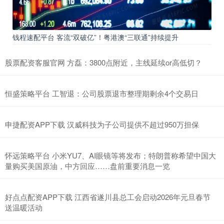
钱程速配平台 客流“双破亿”！粤港澳“三联通”持续提升
股票配资客服官网 方磊：3800点附近，主线延续or高低切？
恒盛策略平台 工智退：公司股票退市整理期剩余4个交易日
申捷配资APP下载 汉威科技为子公司提供不超过950万担保
怀远策略平台 小米YU7、AI眼镜等将发布；特朗普称希望中国大
量购买美国原油，中方回应……盘前重要消息一览
好点点配资APP下载 江西省遂川县总工会启动2026年元旦春节
送温暖活动