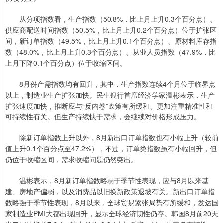
从分项指数看，生产指数（50.8%，比上月上升0.3个百分点）、
供应商配送时间指数（50.5%，比上月上升0.2个百分点）位于扩张区
间，新订单指数（49.5%，比上月上升0.1个百分点）、原材料库存指
数（48.0%，比上月上升0.3个百分点）、从业人员指数（47.9%，比
上月下降0.1个百分点）位于收缩区间。
8月份产需指数均有回升，其中，生产指数连续4个月位于临界点
以上，制造业生产扩张加快。民生银行首席经济学家温彬表示，生产
扩张速度加快，推断应与“反内卷”政策有所缓和、更加注重精准性和
可持续性有关。但生产持续快于需求，会继续对价格形成压力。
除新订单指数上升以外，8月新出口订单指数也有小幅上升（较前
值上升0.1个百分点至47.2%），不过，订单类指数虽有小幅回升，但
仍位于收缩区间，需求收缩问题仍然突出。
温彬表示，8月新订单指数略弱于季节性表现，应与8月以来基
建、房地产偏弱，以及消费品以旧换新政策退坡有关。新出口订单指
数略强于季节性表现，8月以来，全球贸易紧张局势有所缓和，发达国
家制造业PMI大都出现回升，显示全球经济韧性仍存。韩国8月前20天