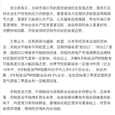
张立群表示，当前市场引导的需求收缩仍呈发展态势，需求不足
对企业生产经营的压力仍然较大。要显著加大宏观经济政策逆周期调
节力度，显著扩大政府公共产品、公共服务投资规模，带动市场订单
显著增加，带动企业生产投资显著活跃，就业和居民收入显著好转，
消费持续回暖。尽快加强经济回升向好的发展态势。
王青认为，近期美国与越南、欧盟、日本等经济体达成经贸协
议，关税水平都有不同程度上调。后期伴随各类“抢出口”、“转出口”退
潮，我国出口增速有可能较快回落，而国内房地产市场调整也会继续
对宏观经济景气度有一定影响。综合以上，判断9月制造业PMI指数有
可能再度出现小幅回落态势，但季节性因素或有一定缓冲作用（过去
10年中，9月制造业PMI指数环比平均上升0.2个百分点）。初步判
断，9月制造业PMI指数会在49.3%左右，这也意味着三季度宏观经济
景气度较二季度会有一定幅度回落。
非制造业方面，中国物流与采购联合会副会长何辉认为，总体来
看，非制造业平稳增长势头未变，在政策驱动叠加市场自我修复的影
响下，内需潜力将持续释放，要继续在稳定需求存量基础上，培育有
效需求增量，增强经济增长内生动能。