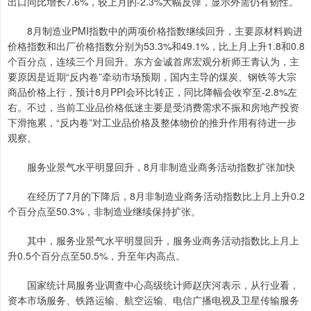
出口同比增长7.6%，较上月的-2.3%大幅反弹，显示外需仍有韧性。
8月制造业PMI指数中的两项价格指数继续回升，主要原材料购进
价格指数和出厂价格指数分别为53.3%和49.1%，比上月上升1.8和0.8
个百分点，连续三个月回升。东方金诚首席宏观分析师王青认为，主
要原因是近期“反内卷”牵动市场预期，国内主导的煤炭、钢铁等大宗
商品价格上行，预计8月PPI会环比转正，同比降幅会收窄至-2.8%左
右。不过，当前工业品价格低迷主要是受消费需求不振和房地产投资
下滑拖累，“反内卷”对工业品价格及整体物价的推升作用有待进一步
观察。
服务业景气水平明显回升，8月非制造业商务活动指数扩张加快
在经历了7月的下降后，8月非制造业商务活动指数比上月上升0.2
个百分点至50.3%，非制造业继续保持扩张。
其中，服务业景气水平明显回升，服务业商务活动指数比上月上
升0.5个百分点至50.5%，升至年内高点。
国家统计局服务业调查中心高级统计师赵庆河表示，从行业看，
资本市场服务、铁路运输、航空运输、电信广播电视及卫星传输服务