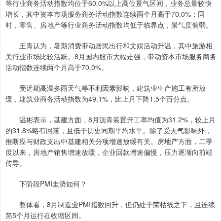
等行业商务活动指数均位于60.0%以上高位景气区间，业务总量较快
增长，其中资本市场服务商务活动指数连续两个月高于70.0%；同
时，零售、房地产等行业商务活动指数均低于临界点，景气度偏弱。
王青认为，暑期消费带动居民出行和文娱活动升温，其中旅游相
关行业市场比较活跃。8月国内股市大幅走强，带动资本市场服务商务
活动指数连续两个月高于70.0%。
受近期高温多雨天气等不利因素影响，建筑业生产施工有所放
缓，建筑业商务活动指数为49.1%，比上月下降1.5个百分点。
温彬表示，基建方面，8月沥青装置开工率均值为31.2%，较上月
的31.8%略有回落，且低于历史同期平均水平。除了受天气影响外，
推断应与财政支出中基建相关分项增速放缓有关。房地产方面，二季
度以来，房地产销售增速放缓，企业回款增速偏慢，压力逐渐向前端
传导。
下阶段PMI走势如何？
整体看，8月制造业PMI指数回升，但仍处于荣枯线之下，且连续
第5个月运行在收缩区间。