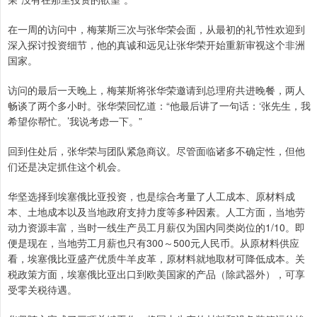
在一周的访问中，梅莱斯三次与张华荣会面，从最初的礼节性欢迎到
深入探讨投资细节，他的真诚和远见让张华荣开始重新审视这个非洲
国家。
访问的最后一天晚上，梅莱斯将张华荣邀请到总理府共进晚餐，两人
畅谈了两个多小时。张华荣回忆道：“他最后讲了一句话：‘张先生，我
希望你帮忙。’我说考虑一下。”
回到住处后，张华荣与团队紧急商议。尽管面临诸多不确定性，但他
们还是决定抓住这个机会。
华坚选择到埃塞俄比亚投资，也是综合考量了人工成本、原材料成
本、土地成本以及当地政府支持力度等多种因素。人工方面，当地劳
动力资源丰富，当时一线生产员工月薪仅为国内同类岗位的1/10。即
便是现在，当地劳工月薪也只有300～500元人民币。从原材料供应
看，埃塞俄比亚盛产优质牛羊皮革，原材料就地取材可降低成本。关
税政策方面，埃塞俄比亚出口到欧美国家的产品（除武器外），可享
受零关税待遇。