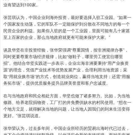
业有望达到100家。
张芸琪认为，中国企业到海外投资，最好要选择入驻工业园。“如果一
个国家发生动荡，它的军队不一定能保护到分散在不同地方的每一个
民营企业的利益。如果你入驻的是一个工业园，里面可能有几十家甚
至上百家的企业，那么当地政府就更有可能来保护大家。”
谈及华坚在非投资经验，张华荣强调“尊重国情，按非洲规律办事”，
同时更要尊重市场经济规律，比如“做鞋子，哪里劳工便宜往哪里
招”。他结合华坚实践进一步表示，企业出海非洲要秉持“用产业换资
源”的理念，凭借产业技术等优势发展产业，合理利用当地资源；采
取“用就业换市场”的方式，创造就业岗位，赢得当地支持；还需“用服
务拓市场”，提供优质服务提升品牌美誉度和客户忠诚度。
在与当地政府和民众相处方面，华坚也做了诸多努力。比如，为当地
修路、给养老院捐物资，工厂打的井免费供缺水的村民使用。“想在一
个地方立足，就得解决当地的问题，让当地人因我们的到来生活变得
更好。”张芸琪说道。
张华荣认为，过去多年间，中国企业所经历的贸易出海时代已过去，
当下企业亟须进行转型升级，以此适应全新的市场环境。而对于非洲