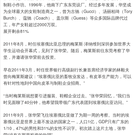
制鞋小作坊。1996年，他南下广东东莞设厂。经过多年发展，华坚成
为全球最大的女鞋制造商之一，曾为古驰（Gucci）、汤丽柏琦（Tory
Burch）、蔻驰（Coach）、盖尔斯（Guess）等众多国际品牌代过
工，年产女鞋超过2000万双。
展开剩余81%
2011年8月，时任埃塞俄比亚总理的梅莱斯·泽纳维到深圳参加世界大
学生运动会开幕式，见到了张华荣。随后，梅莱斯前往东莞考察了华
坚，并邀请张华荣前去投资。
早在2011年3月，时任世界银行高级副行长兼首席经济学家的林毅夫
曾向梅莱斯建议：“埃塞俄比亚的畜牧业发达，有皮革生产能力，可以
有针对性地到中国向皮革与制鞋企业招商。”
“当时梅莱斯就想要引进服装、鞋帽企业过去。”张华荣回忆，“我们当
时见面聊了40分钟，他希望我带领广东代表团到埃塞俄比亚访问。”
2011年9月，张华荣飞往埃塞俄比亚做了为期一周的考察。当时的埃
塞俄比亚是世界上最不发达的国家之一，人口1亿，GDP只有广东的
1/10，47%的男性和31%的女性不识字。初次踏上这片土地，张华
荣“没有在那里投资的欲望”。