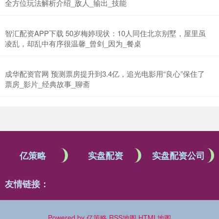
全方位玩法解析介绍_敌人_输出_技能
智汇配资APP下载 50岁梅婷现状：10人同住北京别墅，屋里虽
凌乱，却乱中有序很温馨_曾剑_因为_餐桌
成华配资官网 预测票房提升到3.4亿，追光电影用“良心”保住了
票房_影片_经典故事_聊斋
亿策略
实盘配资
实盘配资公司
友情链接：
Powered by
亿策略
RSS地图
HTML地图