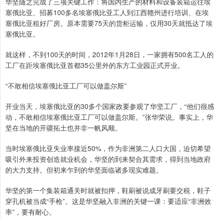
华坚随之完成了三项关键工作：将国内生产的材料和设备装箱运往埃
塞俄比亚、招募100多名埃塞俄比亚工人到江西赣州进行培训、在埃
塞俄比亚租好厂房。原本需要75天的货柜运输，仅用30天就抵达了埃
塞俄比亚。
就这样，不到100天的时间，2012年1月28日，一家拥有500名工人的
工厂在距埃塞俄比亚首都35公里外的东方工业园正式开业。
“不敢相信埃塞俄比亚工厂可以做盖尔斯”
开业当天，埃塞俄比亚的30多个国家政要参观了华坚工厂，“他们很感
动，不敢相信埃塞俄比亚工厂可以做盖尔斯。”张华荣说。事实上，华
坚在当地的开疆拓土也并非一帆风顺。
当时埃塞俄比亚失业率接近50%，作为非洲第二人口大国，迫切希望
吸引外来投资创造就业机会，华坚的到来契合其需求，得到当地政府
的大力支持。但初来乍到的华坚面临诸多现实难题。
华坚的第一个集装箱通关时就被扣押，鞋刷被说成牙刷要交税，鞋子
穿孔机被当成“手枪”。这是华坚融入非洲的关键一课：要适应“非洲效
率”，要有耐心。