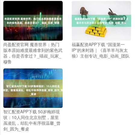
尚盈配资官网 魔兽世界：热门
福赢配资APP下载 “国漫第一
版本原始难度最难拿到的紫色武
IP”的来时路｜《喜羊羊与灰太
器，你是否拿过？_喵叔_玩家_
狼》主创专访_电影_动画_团队
穆鲁
智汇配资APP下载 50岁梅婷现
状：10人同住北京别墅，屋里
虽凌乱，却乱中有序很温馨_曾
剑_因为_餐桌