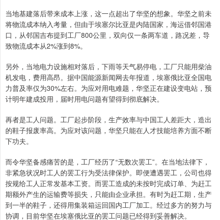
当地基建落后带来成本上涨，这一点超出了华坚的想象。华坚之前未
将物流成本纳入考量，但由于埃塞尔比亚是内陆国家，海运借邻国港
口，从邻国吉布提到工厂800公里，双向仅一条两车道，路况差，导
致物流成本从2%涨到8%。
另外，当地电力设施相对落后，下雨等天气易停电，工厂只能用柴油
机发电，费用高昂。据中国能源新闻网去年报道，埃塞俄比亚全国电
力普及率仅为30%左右。为应对用电难题，华坚正在建设变电站，预
计明年建成投用，届时用电问题有望得到彻底解决。
再者是工人问题。工厂起步阶段，生产效率与中国工人差距大，造出
的鞋子报废率高。为应对该问题，华坚只能在人才技能培养方面不断
下功夫。
而令华坚备感痛苦的是，工厂经历了“无数次罢工”。在当地法律下，
非紧急状况时工人的罢工行为受法律保护。即便遭遇罢工，公司也得
按规给工人正常发基本工资。而罢工造成的未按时完成订单、为赶工
期额外产生的运输费等损失，只能由企业承担。有时为赶工期，生产
到一半的鞋子，还得用集装箱运回国内工厂加工。经过多方的努力与
协调，目前华坚在埃塞俄比亚的罢工问题已经得到妥善解决。