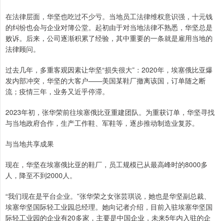
在法律层面，华坚也吃过不少亏。当地员工法律维权意识强，十元钱
的纠纷也会与企业对簿公堂。起初由于对当地法律不熟悉，华坚总是
败诉。后来，公司逐渐积累了经验，其中重要的一条就是雇用当地的
法律顾问。
过去几年，多重客观因素让华坚“损失很大”：2020年，埃塞俄比亚爆
发内部冲突，华坚的大客户——美国某鞋厂撤离该国，订单随之断
流；疫情三年，业务又近乎停滞。
2023年初，张华荣前往埃塞俄比亚重建团队。为重获订单，华坚寻找
与当地政府合作，生产工作鞋、军鞋等，逐步推动制造业复苏。
与当地共享成果
现在，华坚在埃塞俄比亚的鞋厂，员工规模已从最高峰时的8000多
人，降至不到2000人。
“我们现在是平台企业。”张华荣之女张芸琪说，她也是华坚副总裁、
埃塞华坚国际轻工业园总经理。她向记者介绍，目前入驻埃塞华坚国
际轻工业园的企业有20多家，主要是中国企业，未来5年内入驻的企