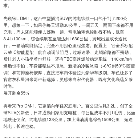
求。
先说宋L DM-i，这台中型插混SUV的纯电续航一口气干到了200公
里。想象一下，如果你每天通勤30公里，一周五天，两周下来都不用
充电，周末还能顺便去郊游一趟。亏电油耗也控制得不错，低至
3.4L/100km，综合续航甚至能达到1630公里，跨城出差或长途旅
行，一箱油就能搞定，完全不用担心里程焦虑。配置上，它全系标配
云辇-C智能悬架，能自动调节阻尼，过减速带、走颠簸路都不费劲，
后排老人小孩坐着也舒服；还有TBC高速爆胎稳定系统，140km/h内
爆胎也不怕，车身能稳住不甩尾。新增的冷暖冰箱（-6℃到50℃随便
调）和前排座椅按摩，直接把车内体验拉到豪华车级别。车色还多了
官窑灰和星河米两种新选择，灵感来自宋代瓷器，既有文化底蕴又够
时尚。
展开剩余55%
再看宋Pro DM-i，它更偏向年轻家庭用户。百公里油耗3.2L，创了全
球SUV的新低，日常通勤用家用充电桩，每公里成本不到1毛钱，比坐
地铁还便宜。纯电续航133公里，加上满油满电综合1508公里，短途
纯电，长途也稳。