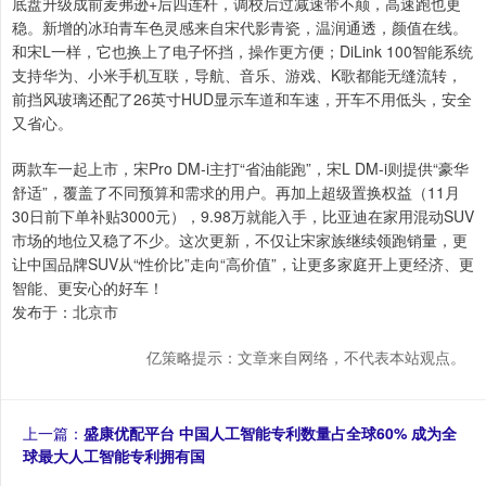
底盘升级成前麦弗逊+后四连杆，调校后过减速带不颠，高速跑也更
稳。新增的冰珀青车色灵感来自宋代影青瓷，温润通透，颜值在线。
和宋L一样，它也换上了电子怀挡，操作更方便；DiLink 100智能系统
支持华为、小米手机互联，导航、音乐、游戏、K歌都能无缝流转，
前挡风玻璃还配了26英寸HUD显示车道和车速，开车不用低头，安全
又省心。
两款车一起上市，宋Pro DM-i主打“省油能跑”，宋L DM-i则提供“豪华
舒适”，覆盖了不同预算和需求的用户。再加上超级置换权益（11月
30日前下单补贴3000元），9.98万就能入手，比亚迪在家用混动SUV
市场的地位又稳了不少。这次更新，不仅让宋家族继续领跑销量，更
让中国品牌SUV从“性价比”走向“高价值”，让更多家庭开上更经济、更
智能、更安心的好车！
发布于：北京市
亿策略提示：文章来自网络，不代表本站观点。
上一篇：
盛康优配平台 中国人工智能专利数量占全球60% 成为全
球最大人工智能专利拥有国