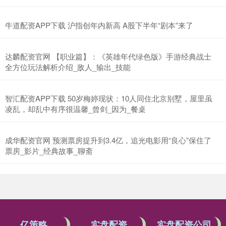
牛道配资APP下载 沪指创年内新高 A股下半年“剧本”来了
达麟配资官网 【职业篇】：《英雄年代绿色版》手游经典战士
全方位玩法解析介绍_敌人_输出_技能
智汇配资APP下载 50岁梅婷现状：10人同住北京别墅，屋里虽
凌乱，却乱中有序很温馨_曾剑_因为_餐桌
成华配资官网 预测票房提升到3.4亿，追光电影用“良心”保住了
票房_影片_经典故事_聊斋
亿策略
实盘配资
实盘配资公司