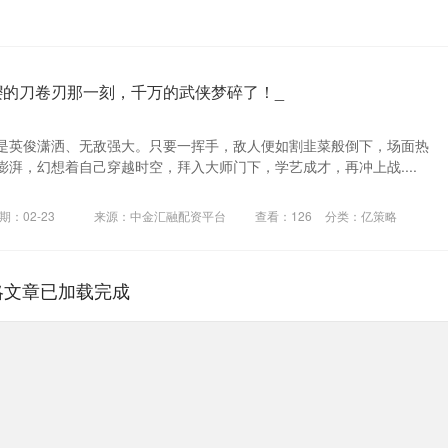
缨的刀卷刃那一刻，千万的武侠梦碎了！_
是英俊潇洒、无敌强大。只要一挥手，敌人便如割韭菜般倒下，场面热
湃，幻想着自己穿越时空，拜入大师门下，学艺成才，再冲上战....
期：02-23
来源：中金汇融配资平台
查看：
126
分类：
亿策略
略文章已加载完成