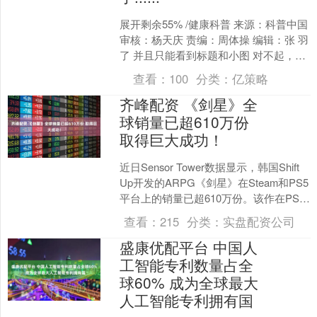
展开剩余55% /健康科普 来源：科普中国
审核：杨天庆 责编：周体操 编辑：张 羽
了 并且只能看到标题和小图 对不起，没
有 『 星标 』 我们的距离真的很遥....
查看：
100
分类：
亿策略
齐峰配资 《剑星》全
球销量已超610万份
取得巨大成功！
近日Sensor Tower数据显示，韩国Shift
Up开发的ARPG《剑星》在Steam和PS5
平台上的销量已超610万份。该作在PS5
上售出370万份，在....
查看：
215
分类：
实盘配资公司
盛康优配平台 中国人
工智能专利数量占全
球60% 成为全球最大
人工智能专利拥有国