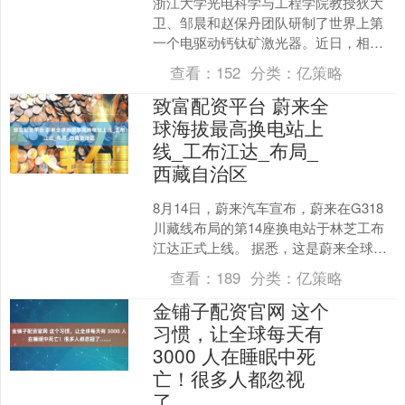
浙江大学光电科学与工程学院教授狄大
卫、邹晨和赵保丹团队研制了世界上第
一个电驱动钙钛矿激光器。近日，相关
研究论文发表于《自然》。 激光器种类
查看：
152
分类：
亿策略
繁多，当前钙钛矿半导体....
致富配资平台 蔚来全
球海拔最高换电站上
线_工布江达_布局_
西藏自治区
8月14日，蔚来汽车宣布，蔚来在G318
川藏线布局的第14座换电站于林芝工布
江达正式上线。 据悉，这是蔚来全球海
拔最高的换电站，位于中国海拔最高的
查看：
189
分类：
亿策略
高速服务区之一....
金铺子配资官网 这个
习惯，让全球每天有
3000 人在睡眠中死
亡！很多人都忽视
了......