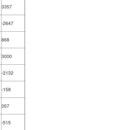
3357
-2647
868
3000
-2132
-158
357
-515