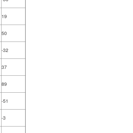
19
50
-32
37
89
-51
-3