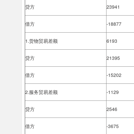
贷方
23941
借方
-18877
1.货物贸易差额
6193
贷方
21395
借方
-15202
2.服务贸易差额
-1129
贷方
2546
借方
-3675