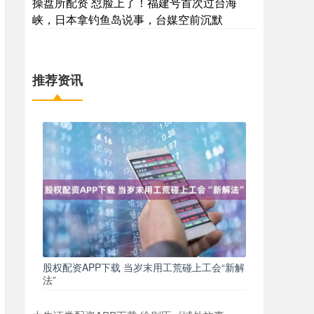
操盘所配资 怼脸上了！福建号首次过台海
峡，日本拿钓鱼岛说事，台媒空前沉默
推荐资讯
股权配资APP下载 当岁末用工荒碰上工会“新解
法”