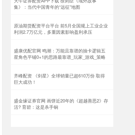
大牛证券配资APP下载 徐则臣《域外故事
集》：当代中国青年的“远征”地图
原油期货配资平台平台 前5月全国规上工业企业
利润2.7万亿元，多重因素影响盈利承压
盛康优配官网 鸣潮：万能且靠谱的抽卡逻辑五
星角色平铺0+1的思路最靠谱_玩家_游戏_策略
齐峰配资 《剑星》全球销量已超610万份 取得
巨大成功！
盛金缘证券官网 画饼近20年的《超越善恶2》存
活? 育碧：这是杀手锏