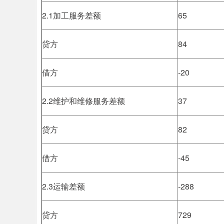
2.1加工服务差额
65
贷方
84
借方
-20
2.2维护和维修服务差额
37
贷方
82
借方
-45
2.3运输差额
-288
贷方
729