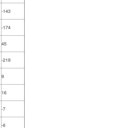
-143
-174
45
-219
9
16
-7
-6