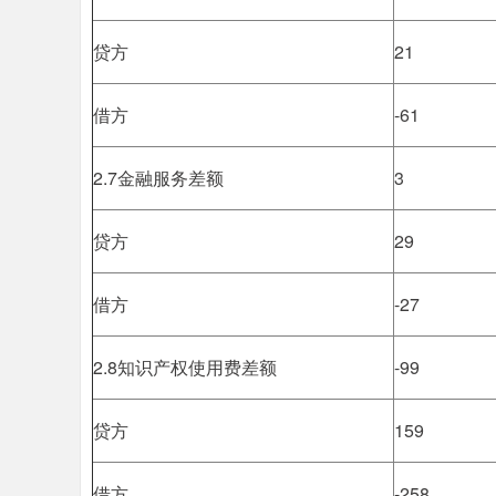
贷方
21
借方
-61
2.7金融服务差额
3
贷方
29
借方
-27
2.8知识产权使用费差额
-99
贷方
159
借方
-258