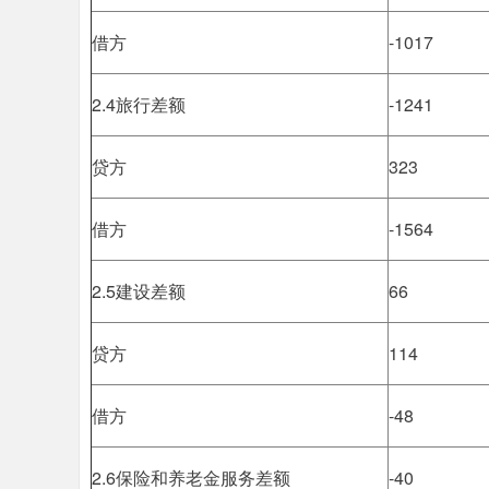
借方
-1017
2.4旅行差额
-1241
贷方
323
借方
-1564
2.5建设差额
66
贷方
114
借方
-48
2.6保险和养老金服务差额
-40