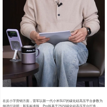
在反小字营销方面，雷军以新一代小米SU7的碳化硅高压平台参数为
例进行说明：新车标准版、Pro版基于752V碳化硅高压平台打造，